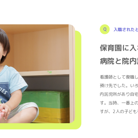
入職された
保育園に入
病院と院内
看護師として復職
預け先でした。い
内託児所があり自
す。当時、一番上
すが、2人の子ども