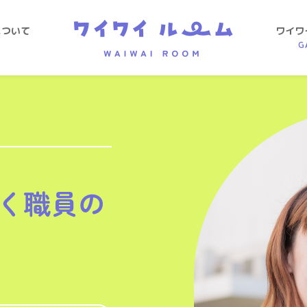
について
ワイワ
G
く職員の